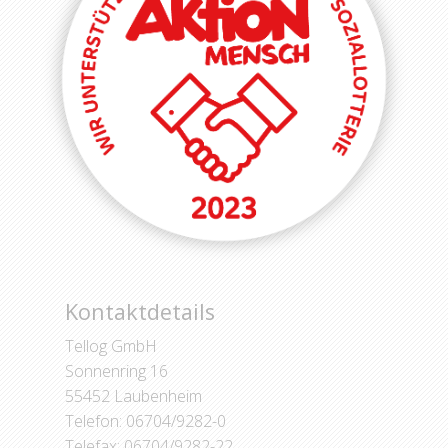
Kontaktdetails
Tellog GmbH
Sonnenring 16
55452 Laubenheim
Telefon: 06704/9282-0
Telefax: 06704/9282-22