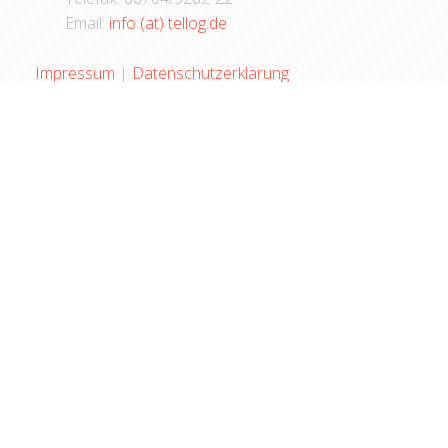
Email:
info (at) tellog.de
Impressum
|
Datenschutzerklärung
© 2026 Your Company. All Rights Reserved.
Cookies Benutzereinstellungen
Wir verwenden Cookies, um Ihnen das beste Erlebnis auf
unserer Webseite zu ermöglichen. Wenn Sie die Verwendung
von Cookies ablehnen, funktioniert diese Website
möglicherweise nicht wie erwartet.
Analysen
Alle akzeptieren
Alle ablehnen
Werkzeuge zur Analyse
der Daten, um die
Wirksamkeit einer Webseite zu messen und zu verstehen, wie